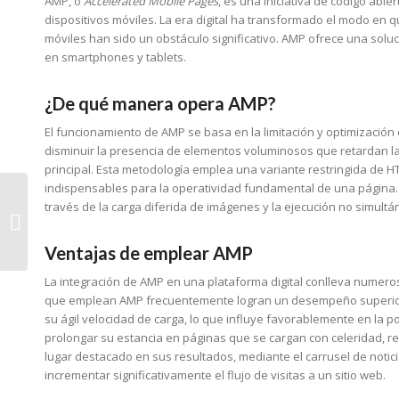
AMP, o
Accelerated Mobile Pages
, es una iniciativa de código abi
dispositivos móviles. La era digital ha transformado el modo en 
móviles han sido un obstáculo significativo. AMP ofrece una solu
en smartphones y tablets.
¿De qué manera opera AMP?
El funcionamiento de AMP se basa en la limitación y optimización
disminuir la presencia de elementos voluminosos que retardan la ve
principal. Esta metodología emplea una variante restringida de
indispensables para la operatividad fundamental de una página.
Mi empresa es víctima
través de la carga diferida de imágenes y la ejecución no simultá
de fake news, ¿y
ahora qué?
Ventajas de emplear AMP
La integración de AMP en una plataforma digital conlleva numeros
que emplean AMP frecuentemente logran un desempeño superior 
su ágil velocidad de carga, lo que influye favorablemente en la p
prolongar su estancia en páginas que se cargan con celeridad, r
lugar destacado en sus resultados, mediante el carrusel de notic
incrementar significativamente el flujo de visitas a un sitio web.