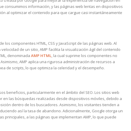
erto creada por Google para mejorar la experiencia de navegación en
que consumimos información, y las páginas web lentas en dispositivos
ción al optimizar el contenido para que cargue casi instantáneamente
 de los componentes HTML, CSS y JavaScript de las páginas web. Al
locidad de un sitio, AMP facilita la visualización ágil del contenido
 HTML, denominada
AMP HTML
, la cual suprime los componentes no
 Asimismo, AMP aplica una rigurosa administración de recursos a
nea de scripts, lo que optimiza la celeridad y el desempeño.
os beneficios, particularmente en el ámbito del SEO. Los sitios web
en las búsquedas realizadas desde dispositivos móviles, debido a
osición dentro de los buscadores. Asimismo, los visitantes tienden a
educiendo así la tasa de abandono. Adicionalmente, Google otorga un
ias principales, a las páginas que implementan AMP, lo que puede