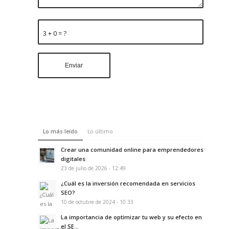
3 + 0 = ?
Lo más leído
Lo último
Crear una comunidad online para emprendedores
digitales
23 de julio de 2026 - 12:49
¿Cuál es la inversión recomendada en servicios
SEO?
10 de octubre de 2024 - 10:33
La importancia de optimizar tu web y su efecto en
el SE...