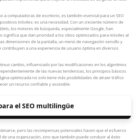
mo a computadoras de escritorio, es también esencial para un SEO
ispositivos móviles; es una necesidad. Con un creciente número de
blets, los motores de búsqueda, especialmente Google, han
 significa que dan prioridad a los sitios optimizados para móviles al
las dimensiones de la pantalla, un menú de navegación sencillo y
ue contribuyen a una experiencia de usuario óptima en diversos
nuo cambio, influenciado por las modificaciones en los algoritmos
dependientemente de las nuevas tendencias, los principios básicos
ina optimizada no solo tiene más posibilidades de atraer tráfico
ecer un recurso confiable y accesible.
para el SEO multilingüe
stimarse, pero las recompensas potenciales hacen que el esfuerzo
ital de una organización, sino que también puede conducir al éxito