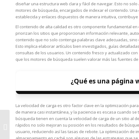
diseñar una estructura web clara y fácil de navegar. Esto no solo a
motores de búsqueda, encargados de indexar el contenido. Una or
establecida y enlaces dispuestos de manera intuitiva, contribuy
El contenido de alta calidad es otro componente fundamental en
priorizan los sitios que proporcionan información relevante, autori
contenido que no solo contenga palabras clave adecuadas, sino que 
Esto implica elaborar artículos bien investigados, guías detallad
consultas de los usuarios. Un contenido fresco y actualizado con
que los motores de búsqueda suelen valorar más las fuentes de 
¿Qué es una página 
La velocidad de carga es otro factor clave en la optimización pa
de manera casi instantánea, y la paciencia es escasa cuando se 
búsqueda tienen en cuenta la velocidad de carga de un sitio al d
rápidos no solo mejoran su posición en los resultados de búsqu
La importancia de
usuario, reduciendo así las tasas de rebote. La optimización de i
optimizar tu web y su
almacenamiento en caché son algunas de las estrategias que se 