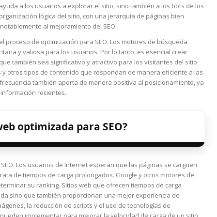
yuda a los usuarios a explorar el sitio, sino también a los bots de los
ganización lógica del sitio, con una jerarquía de páginas bien
e notablemente al mejoramiento del SEO.
 el proceso de optimización para SEO. Los motores de búsqueda
taria y valiosa para los usuarios. Por lo tanto, es esencial crear
también sea significativo y atractivo para los visitantes del sitio.
as y otros tipos de contenido que respondan de manera eficiente a las
 frecuencia también aporta de manera positiva al posicionamiento, ya
información recientes.
web optimizada para SEO?
ra SEO. Los usuarios de Internet esperan que las páginas se carguen
trata de tiempos de carga prolongados. Google y otros motores de
eterminar su ranking. Sitios web que ofrecen tiempos de carga
eda sino que también proporcionan una mejor experiencia de
mágenes, la reducción de scripts y el uso de tecnologías de
pueden implementar para mejorar la velocidad de carga de un sitio